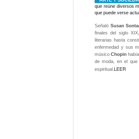
ARTE Y SOCIED
que reúne diversos m
que puede verse actu
Señaló
Susan Sonta
finales del siglo X
Mendel, el de los libros en
literarias hasta cons
La Nueva Crónica
enfermedad y sus met
Un joven neoyorquino ha sido
músico
Chopin
había
desalojado de su apartamento por
de moda, en el que 
haber acumulado demasiados
LEER
libros
espiritual.
Que los libros pueden llegar a ser
un problema es algo tan evidente
'
como su gran prestigio. He
B
conocido a bastantes personas a
quienes su acumulación les ha
La
complicado la vida. El poco
la
espacio de las casas y el infinito
d
número de papeles impresos a lo
largo de la historia, el laberinto
interminable de la cultura y la