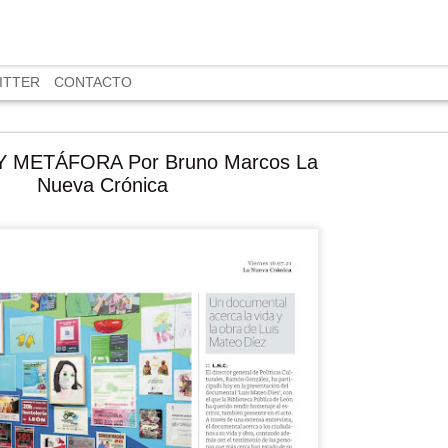
ITTER
CONTACTO
 METÁFORA Por Bruno Marcos La
Nueva Crónica
Odiseo en el infierno del p
Una impresión sobre la recién estrenada versión c
la ‘Odisea’ de Homero, dirigida por Christopher No
La película que Christopher Nolan ha realizado sob
de Homero confirma y establece como canónica d
la visión contemporánea que tenemos del pasado
enteramente siniestro. No solamente no fue lumin
antiguo como se nos dijera sino que aquellas époc
haber fundado lo mejor de nosotros, únicamente n