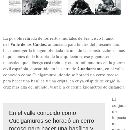
La posible retirada de los restos mortales de Francisco Franco
Valle de los Caídos
del
, anunciada para finales del presente año,
hace emerger la imagen olvidada de una de las construcciones más
inquietantes de la historia de la arquitectura, ese gigantesco
mausoleo que alberga casi treinta y cuatro mil muertos en la guerra
Guadarrama
civil española, construido en la sierra de
, en el valle
conocido como Cuelgamuros, donde se horadó un cerro rocoso
para hacer una basílica y una cripta, en cuya cúspide se erigió la
cruz más alta del mundo, visible a cuarenta kilómetros de distancia.
El
conjunt
o es
En el valle conocido como
impacta
Cuelgamuros se horadó un cerro
nte
rocoso para hacer una basílica y
porque